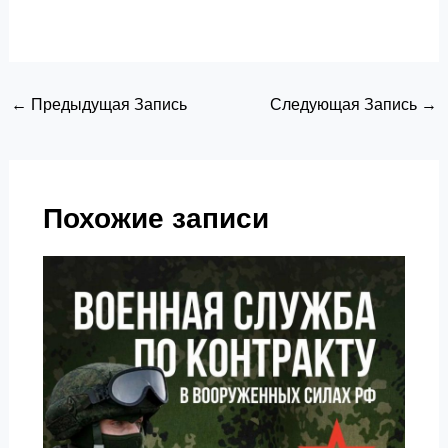
Навигация
←
Предыдущая Запись
Следующая Запись
→
по
записям
Похожие записи