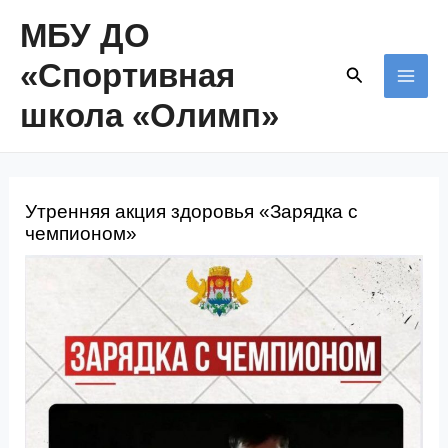
Перейти
МБУ ДО
к
«Спортивная
Поиск
содержимому
MAI
школа «Олимп»
ME
Утренняя акция здоровья «Зарядка с
чемпионом»