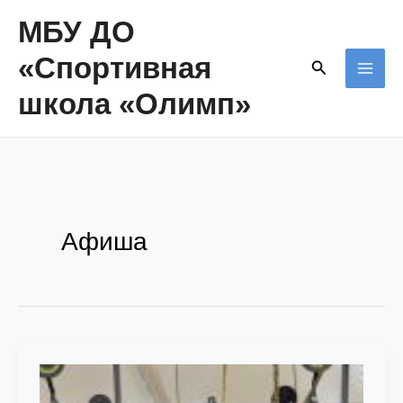
Перейти
МБУ ДО
к
«Спортивная
Поиск
содержимому
MAI
школа «Олимп»
ME
Афиша